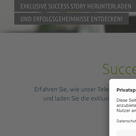
EXKLUSIVE SUCCESS STORY HERUNTERLADEN
UND ERFOLGSGEHEIMNISSE ENTDECKEN!
Succ
Erfahren Sie, wie unser Telefonsekret
und laden Sie die exklusive Succes