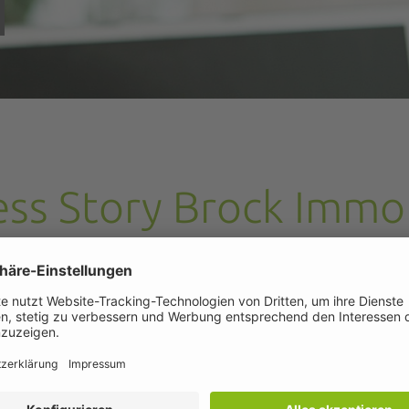
ess Story Brock Immob
ariat einen erfolgreichen Immobilienmakler unters
s Story herunter – profitieren Sie von wertvollen 