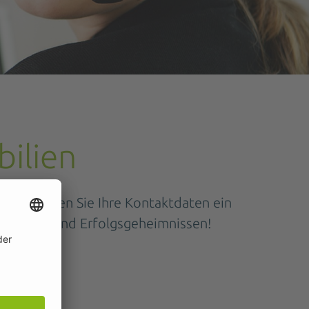
ilien
tützt. Geben Sie Ihre Kontaktdaten ein
Einblicken und Erfolgsgeheimnissen!