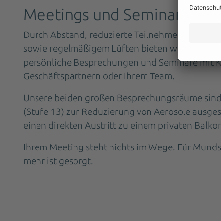
Meetings und Seminare
Durch Abstand, reduzierte Teilnehmerzahl und 
sowie regelmäßigem Lüften bieten wir einen si
persönliche Besprechungen und Seminare mit 
Geschäftspartnern oder Ihrem Team.
Unsere beiden großen Besprechungsräume sind 
(Stufe 13) zur Reduzierung von Aerosole ausges
einen direkten Austritt zu einem privaten Balko
Ihrem Meeting steht nichts im Wege. Für Mund
mehr ist gesorgt.