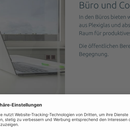
Büro und C
In den Büros bieten 
aus Plexiglas und a
Raum für produktives
Die öffentlichen Ber
Begegnung.