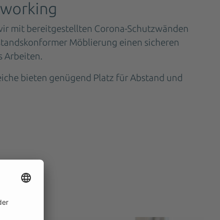
oworking
wir mit bereitgestellten Corona-Schutzwänden
bstandskonformer Möblierung einen sicheren
 Arbeiten.
eiche bieten genügend Platz für Abstand und