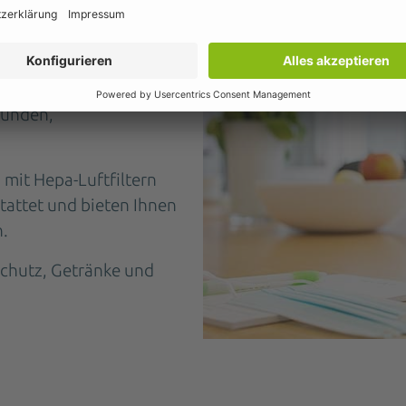
flexible Tischgruppen
cheren Raum für
Kunden,
mit Hepa-Luftfiltern
tattet und bieten Ihnen
n.
schutz, Getränke und