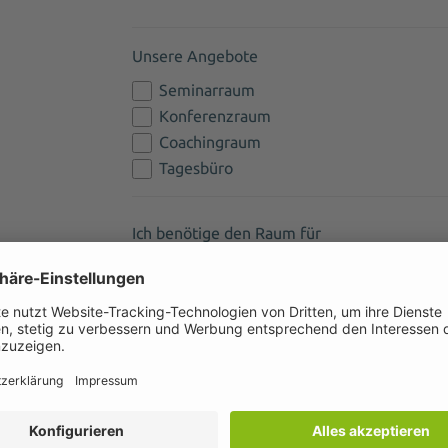
Unsere Angebote
Seminarraum
Konferenzraum
Coachingraum
Tagesbüro
Ich benötige den Raum für
Anzahl Teilnehmer
Ihre Mitteilung: