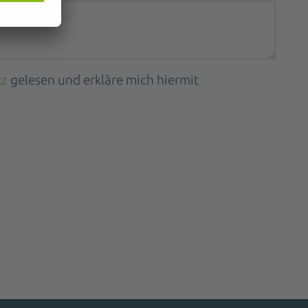
tz
gelesen und erkläre mich hiermit