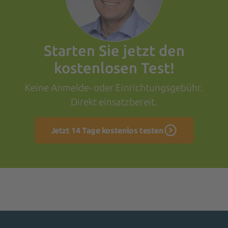
Starten Sie jetzt den
kostenlosen Test!
Keine Anmelde- oder Einrichtungsgebühr.
Direkt einsatzbereit.
Jetzt 14 Tage kostenlos testen