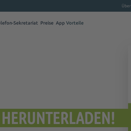
Über
elefon-Sekretariat
Preise
App
Vorteile
S HERUNTERLADEN!