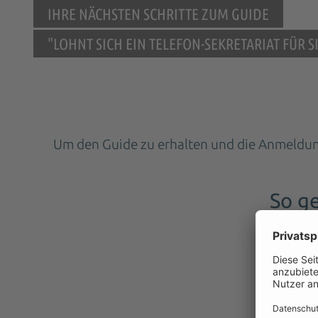
IHRE NÄCHSTEN SCHRITTE ZUM GUIDE
"LOHNT SICH EIN TELEFON-SEKRETARIAT FÜR SI
Um den Guide zu erhalten und die Anmeldung a
So ge
1. Füllen
2. 
3.
4.