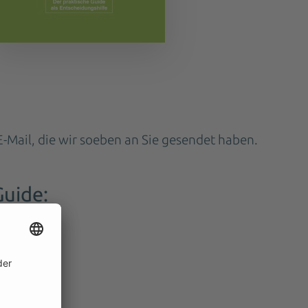
E-Mail, die wir soeben an Sie gesendet haben.
Guide:
terladen“.
ail.
nk.
de.