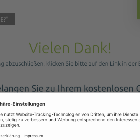
E?"
Vielen Dank!
bzuschließen, klicken Sie bitte auf den Link in der 
langen Sie zu Ihrem kostenlosen 
 Sie das Formular aus und klicken Sie auf „Guide herun
Bestätige Sie Ihre E-Mail-Adresse in der Bestätigungsm
 Sie erhalten von uns eine E-Mail mit dem Download-Li
 Mit dem Klick auf den Link kommen Sie direkt zum Gui