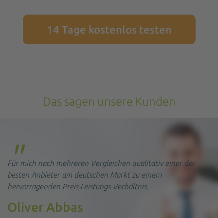
14 Tage kostenlos testen
Das sagen unsere Kunden
"
Für mich nach mehreren Vergleichen qualitativ einer der
We
besten Anbieter am deutschen Markt zu einem
Fe
hervorragenden Preis-Leistungs-Verhältnis.
ei
h
Oliver Abbas