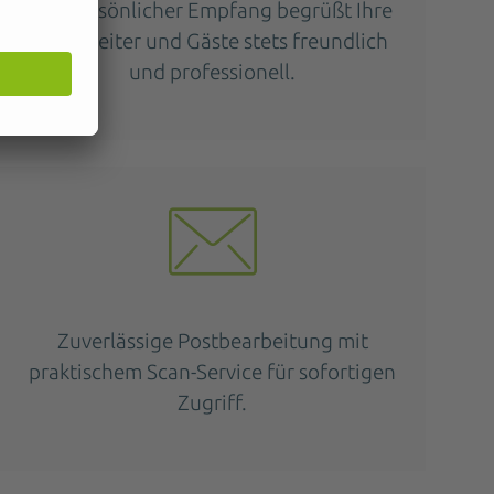
Ein persönlicher Empfang begrüßt Ihre
Mitarbeiter und Gäste stets freundlich
und professionell.
Zuverlässige Postbearbeitung mit
praktischem Scan-Service für sofortigen
Zugriff.