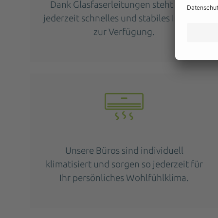
Dank Glasfaserleitungen steht Ihnen
jederzeit schnelles und stabiles Internet
zur Verfügung.
Unsere Büros sind individuell
klimatisiert und sorgen so jederzeit für
Ihr persönliches Wohlfühlklima.