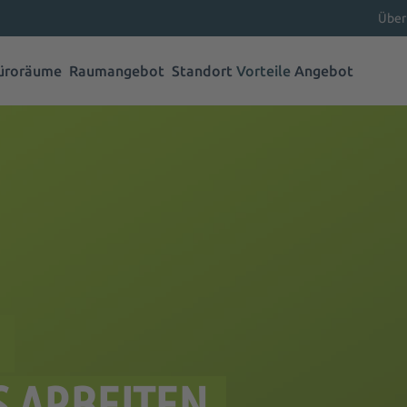
Über
üroräume
Raumangebot
Standort
Vorteile
Angebot
S ARBEITEN