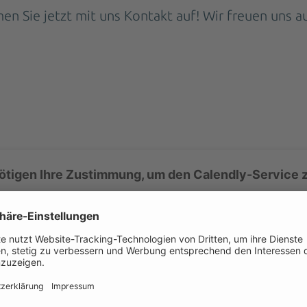
n Sie jetzt mit uns Kontakt auf! Wir freuen uns au
ötigen Ihre Zustimmung, um den Calendly-Service z
nden Calendly, um Inhalte einzubetten. Dieser Service kan
vitäten sammeln. Bitte lesen Sie die Details durch und stim
Nutzung des Service zu, um diese Inhalte anzuzeigen.
Mehr Informationen
Akzeptieren
powered by
Usercentrics Consent Management Platform