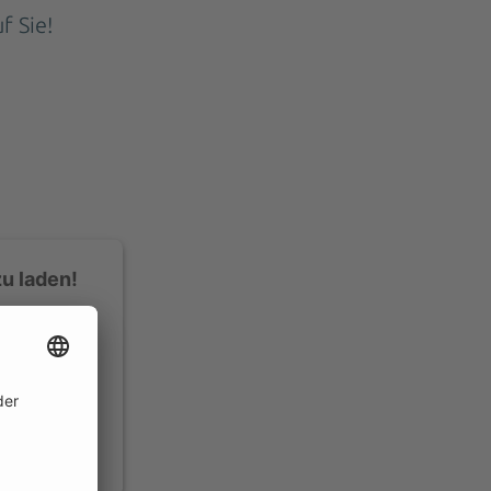
f Sie!
u laden!
n Daten zu
men Sie der